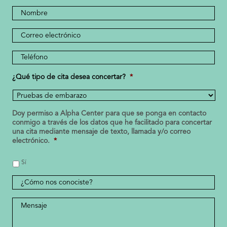
Nombre
completo
*
*
Dirección
de
correo
Número
electrónico
de
teléfono
¿Qué tipo de cita desea concertar?
*
*
Doy permiso a Alpha Center para que se ponga en contacto
conmigo a través de los datos que he facilitado para concertar
una cita mediante mensaje de texto, llamada y/o correo
electrónico.
*
Sí
¿Cómo
nos
conociste?
Mensaje
*