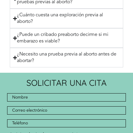
pruebas previas al aborto?
¿Cuánto cuesta una exploración previa al
aborto?
¿Puede un cribado preaborto decirme si mi
embarazo es viable?
¿Necesito una prueba previa al aborto antes de
abortar?
SOLICITAR UNA CITA
Nombre
completo
*
*
Dirección
de
correo
Número
electrónico
de
teléfono