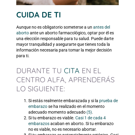
CUIDA DE TI
Aunque no es obligatorio someterse a un
antes del
aborto
ante un aborto farmacológico, optar por él es
una elección responsable para tu salud. Puede darte
mayor tranquilidad y asegurarte que tienes toda la
información necesaria para tomar la mejor decisión
para ti.
DURANTE TU
CITA
EN EL
CENTRO ALFA, APRENDERÁS
LO SIGUIENTE:
Si estás realmente embarazada y si la
prueba de
embarazo
se ha realizado en el momento
adecuado
momento adecuado
(5)
.
Si tu embarazo es viable.
Casi 1 de cada 4
embarazos
acaban en aborto. Si tu embarazo
no es viable, no es necesario abortar.
Si tu embarazo es potencialmente ectópico.
Casi