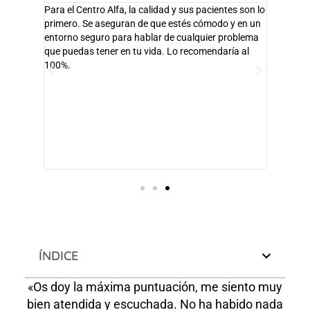
l Centro
Para el Centro Alfa, la calidad y sus pacientes son lo
Hace uno
primero. Se aseguran de que estés cómodo y en un
no puedo
car
entorno seguro para hablar de cualquier problema
una gran
as tener.
que puedas tener en tu vida. Lo recomendaría al
intermi
 con las
100%.
con casi
an
organiza
parece 
encia tan
han escr
específi
tratado 
Son real
de los h
ÍNDICE
«Os doy la máxima puntuación, me siento muy
bien atendida y escuchada. No ha habido nada