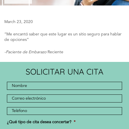
March 23, 2020
“Me encantó saber que este lugar es un sitio seguro para hablar
de opciones”
-Paciente de Embarazo
Reciente
SOLICITAR UNA CITA
Nombre
completo
*
*
Dirección
de
correo
Número
electrónico
de
teléfono
¿Qué tipo de cita desea concertar?
*
*